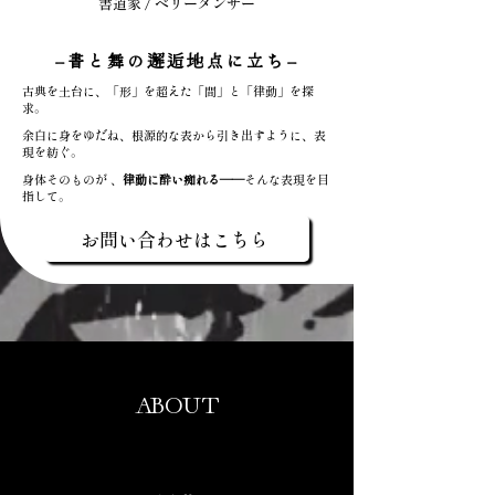
書道家 / ベリーダンサー
−書と舞の邂逅地点に立ち−
古典を土台に、「形」を超えた「間」と「律動」を探
求。
余白に身をゆだね、根源的な表から引き出すように、表
現を紡ぐ。
身体そのものが 、
律動に酔い痴れる――
そんな表現を目
指して。
お問い合わせはこちら
ABOUT