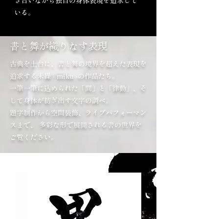
き合いながら独自の身体表現を追求して
いる。
書と舞が織りなす表現
古典を土台に、書と舞の境界を超えた表現を
追求する未繰 - miku -の作品たち。
一筆一筆に込められた「間」と「律動」、そ
して身体が紡ぎ出す文字の調べ。
題字制作から空間装飾、ライブパフォーマン
スまで、 多彩な形で展開される書の世界を
ご覧ください。