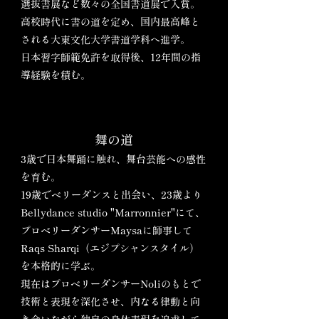
選抜書展など数々の全国書道展で入賞。
高校時代に書の道を定め、国内最高峰と
される大東文化大学書道学科へ進学。
日本習字師範免許を取得後、12年間の指
導経験を積む。
舞の道
3歳で日本舞踊に触れ、舞台芸能への感性
を育む。
19歳でベリーダンスと出会い、23歳より
Bellydance studio "Marronnier"にて、
プロベリーダンサーMaysaに師事して
Raqs Sharqi（エジプシャンスタイル）
を本格的に学ぶ。
現在はプロベリーダンサーNoliのもとで
技術と表現を深化させ、内なる律動と向