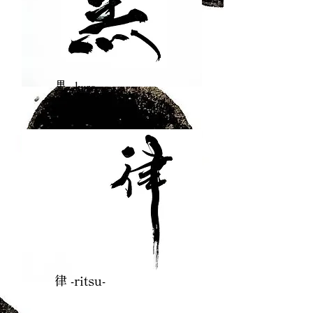
​黒 -kuro-
律 -ritsu-