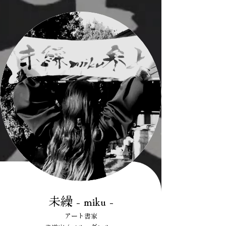
未繰 - miku -
アート書家