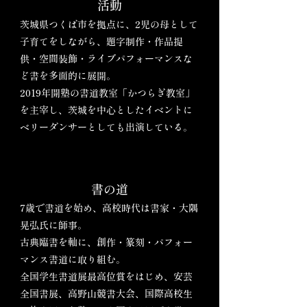
活動
茨城県つくば市を拠点に、2児の母として
子育てをしながら、題字制作・作品提
供・空間装飾・ライブパフォーマンスな
ど書を多面的に展開。
2019年開塾の書道教室「かつらぎ教室」
を主宰し、茨城を中心としたイベントに
ベリーダンサーとしても出演している。
書の道
7歳で書道を始め、高校時代は書家・大隅
晃弘氏に師事。
古典臨書を軸に、創作・篆刻・パフォー
マンス書道に取り組む。
全国学生書道展最高位賞をはじめ、安芸
全国書展、高野山競書大会、国際高校生