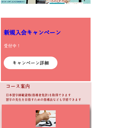
新規入会キャンペーン
受付中！
キャンペーン詳細
​コース案内
日本習字師範資格(指導者免許)を取得できます
習字の先生を目指すための指導法なども学修できます